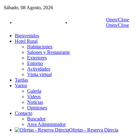
Sábado,
08
Agosto,
2026
Open/Close
Reservas:
942 83 02 87
Móvil:
627 05 18 27
Open/Close
Bienvenidos
Hotel Rural
Habitaciones
Salones y Restaurante
Exteriores
Entorno
Actividades
Visita virtual
Tarifas
Varios
Galería
Videos
Noticias
Opiniones
Contacto
Buscador
Area Administrador
Ofertas - Reserva Directa