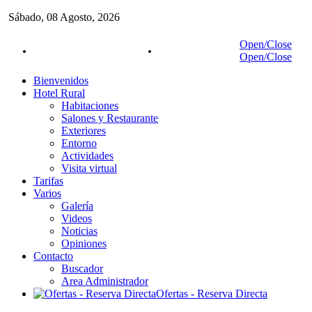
Sábado,
08
Agosto,
2026
Open/Close
Reservas:
942 83 02 87
Móvil:
627 05 18 27
Open/Close
Bienvenidos
Hotel Rural
Habitaciones
Salones y Restaurante
Exteriores
Entorno
Actividades
Visita virtual
Tarifas
Varios
Galería
Videos
Noticias
Opiniones
Contacto
Buscador
Area Administrador
Ofertas - Reserva Directa