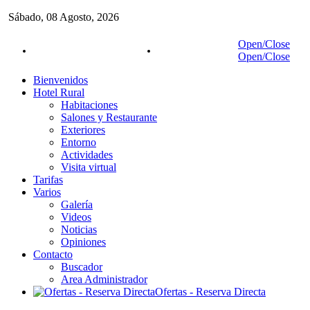
Sábado,
08
Agosto,
2026
Open/Close
Reservas:
942 83 02 87
Móvil:
627 05 18 27
Open/Close
Bienvenidos
Hotel Rural
Habitaciones
Salones y Restaurante
Exteriores
Entorno
Actividades
Visita virtual
Tarifas
Varios
Galería
Videos
Noticias
Opiniones
Contacto
Buscador
Area Administrador
Ofertas - Reserva Directa