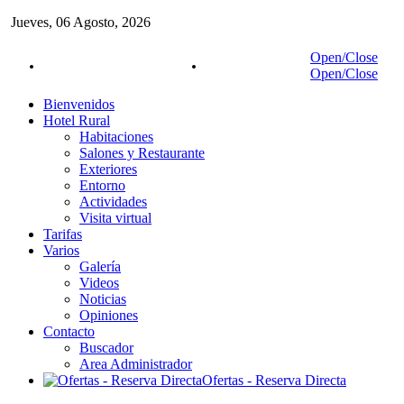
Jueves,
06
Agosto,
2026
Open/Close
Reservas:
942 83 02 87
Móvil:
627 05 18 27
Open/Close
Bienvenidos
Hotel Rural
Habitaciones
Salones y Restaurante
Exteriores
Entorno
Actividades
Visita virtual
Tarifas
Varios
Galería
Videos
Noticias
Opiniones
Contacto
Buscador
Area Administrador
Ofertas - Reserva Directa